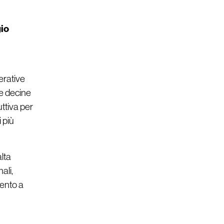
gio
erative
re decine
ews & Storie di
ttiva per
successo
 più
alta
ali,
ento a