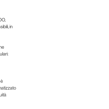
GDO,
bili, in
che
lari:
 è
omatizzato
uità