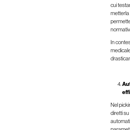
cui testa
metterla 
permette 
normativ
In contes
medicale
drasticam
Aut
eff
Nel pick
diretti s
automatic
parametro