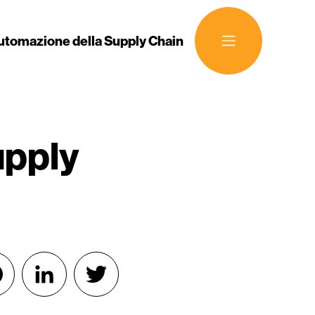
utomazione della Supply Chain
ettori
upply
acebook
LinkedIn
Twitter