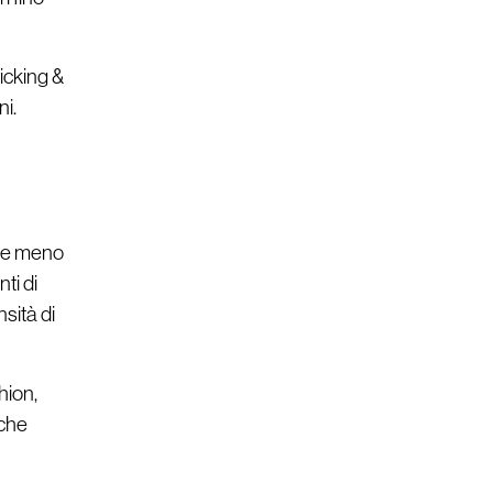
icking &
ni.
e e meno
ti di
ontatti
nsità di
hion,
nche