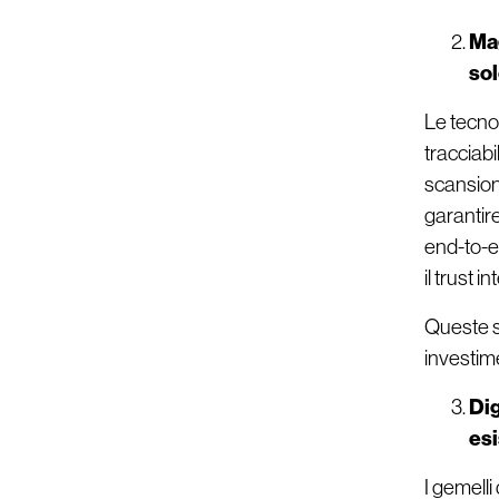
Mag
so
Le tecno
tracciabi
scansiona
garantire
end-to-e
il trust 
Queste s
investimen
Dig
esi
I gemelli