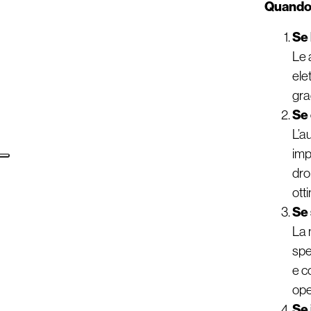
Quando 
Se 
Le 
ele
gra
Se 
L’a
imp
dro
ott
Se 
La 
spe
e c
ope
Se 