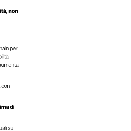
ità, non
chain per
ilità
e aumenta
, con
rima di
uali su