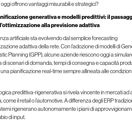
 oggi offrono vantaggi misurabili e strategici?
nificazione generativa e modelli predittivi: il passag
l’ottimizzazione alla previsione adattiva
genza artificiale sta evolvendo dal semplice forecasting
izzazione adattiva della rete. Con l’adozione di modelli di Gen
istic Planning (GPP), alcune aziende riescono oggi a simula
Improvement
N
ia di scenari di domanda, tempi di consegna e capacità produ
system
una pianificazione real-time sempre allineata alle condizioni
.
gica predittiva-rigenerativa si rivela vincente in mercati ad 
tà, come il retail o l’automotive. A differenza degli ERP tradizion
istemi rigenerano autonomamente i piani di approvvigionam
io di input.