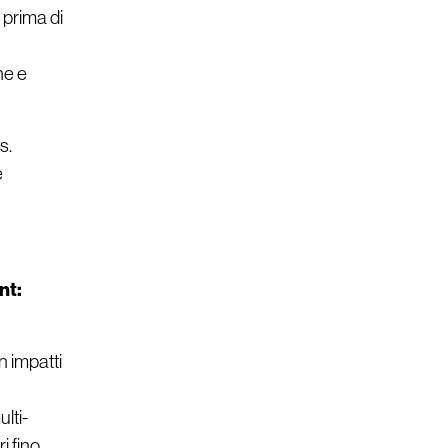
 prima di
he e
s.
e
nt:
n impatti
ulti-
i fino