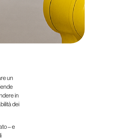
are un
ziende
ondere in
ilità dei
to – e
i