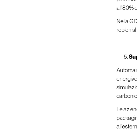
all’80% e
Nella GDO
replenis
Sup
Automazi
energivor
simulazio
carbonio 
Le azien
packagin
all’ester