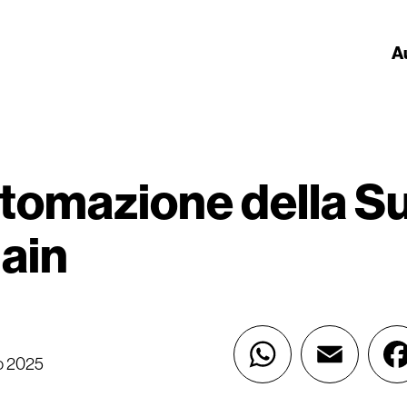
A
Soluzioni
S
tomazione della S
ain
o 2025
WhatsApp
Email
F