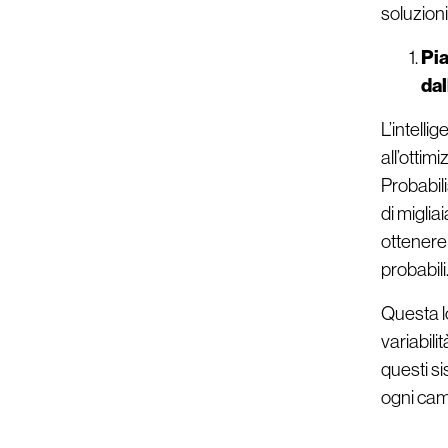
soluzioni
Pia
dal
L’intelli
all’ottim
Probabil
di miglia
ottenere 
probabili
Questa lo
variabili
questi s
ogni camb