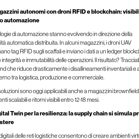
azzini autonomi con droni RFID e blockchain: visibil
lo automazione
logie di automazione stanno evolvendo in direzione della
lità automatica distribuita. In alcuni magazzini, i droni UAV
no tag RFID sugli scaffali e inviano i dati a un ledger block
 integrità e immutabilità delle operazioni. Il risultato? Tracciab
nd che riduce drasticamente i disallineamenti inventariali 
interno tra logistica, produzione e commerciale.
oluzioni sono oggi applicabili anche a magazzini brownfield
ti scalabili e ritorni visibili entro 12-18 mesi.
ital Twin per la resilienza: la supply chain si simula p
stere
 digitali delle reti logistiche consentono di creare ambienti virt