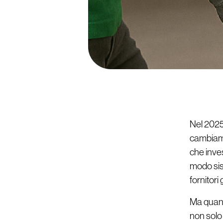
Nel 2025,
cambiame
che inves
modo sist
fornitori
Ma quand
non solo