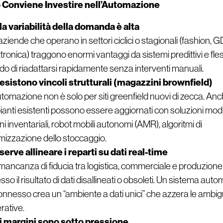
Conviene Investire nell’Automazione
la variabilità della domanda è alta
aziende che operano in settori ciclici o stagionali (fashion, 
ttronica) traggono enormi vantaggi da sistemi predittivi e flessi
do di riadattarsi rapidamente senza interventi manuali.
esistono vincoli strutturali (magazzini brownfield)
utomazione non è solo per siti greenfield nuovi di zecca. An
ianti esistenti possono essere aggiornati con soluzioni modu
ni inventariali, robot mobili autonomi (AMR), algoritmi di
imizzazione dello stoccaggio.
serve allineare i reparti su dati real-time
mancanza di fiducia tra logistica, commerciale e produzione
sso il risultato di dati disallineati o obsoleti. Un sistema aut
onnesso crea un “ambiente a dati unici” che azzera le ambig
rative.
i margini sono sotto pressione