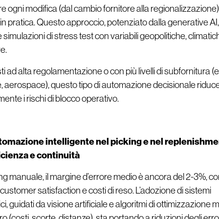
re ogni modifica (dal cambio fornitore alla regionalizzazione)
in pratica. Questo approccio, potenziato dalla generative AI,
simulazioni di stress test con variabili geopolitiche, climatic
e.
ti ad alta regolamentazione o con più livelli di subfornitura (e
, aerospace), questo tipo di automazione decisionale riduc
ente i rischi di blocco operativo.
omazione intelligente nel picking e nel replenishme
icienza e continuità
ing manuale, il margine d’errore medio è ancora del 2-3%, co
u customer satisfaction e costi di reso. L’adozione di sistemi
i, guidati da visione artificiale e algoritmi di ottimizzazione m
 (costi, scorte, distanze), sta portando a riduzioni degli error